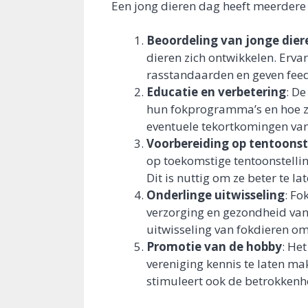
Een jong dieren dag heeft meerdere 
Beoordeling van jonge dier
dieren zich ontwikkelen. Erv
rasstandaarden en geven feed
Educatie en verbetering
: De
hun fokprogramma’s en hoe ze
eventuele tekortkomingen van 
Voorbereiding op tentoonst
op toekomstige tentoonstelli
Dit is nuttig om ze beter te l
Onderlinge uitwisseling
: Fo
verzorging en gezondheid van
uitwisseling van fokdieren om
Promotie van de hobby
: He
vereniging kennis te laten ma
stimuleert ook de betrokkenhe