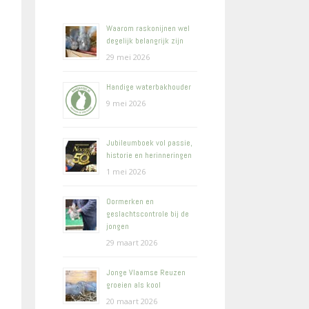
Waarom raskonijnen wel
degelijk belangrijk zijn
29 mei 2026
Handige waterbakhouder
9 mei 2026
Jubileumboek vol passie,
historie en herinneringen
1 mei 2026
Oormerken en
geslachtscontrole bij de
jongen
29 maart 2026
Jonge Vlaamse Reuzen
groeien als kool
20 maart 2026