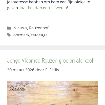
je interesse hebben om hem een fijn plekje te
geven,
laat het dan gerust weten
!
Categorieën
Nieuws
,
Reuzenhof
Tags
oormerk
,
tatoeage
Jonge Vlaamse Reuzen groeien als kool
20 maart 2026
door
R. Sellis