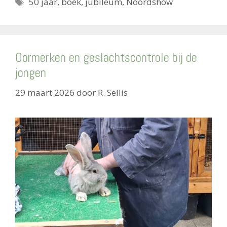
Tags
50 jaar
,
boek
,
jubileum
,
Noordshow
Oormerken en geslachtscontrole bij de
jongen
29 maart 2026
door
R. Sellis