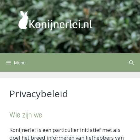
Ga
naar
de
inhoud
Menu
Privacybeleid
Wie zijn we
Konijnerlei is een particulier initiatief met als
doel het breed informeren van liefhebbers van