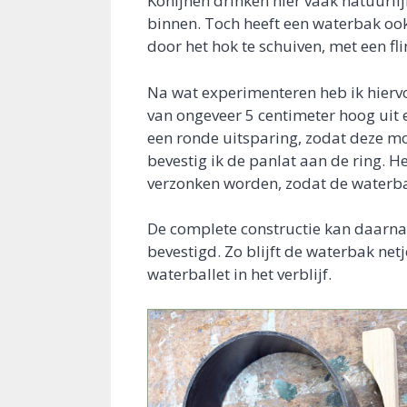
Konijnen drinken hier vaak natuurlij
binnen. Toch heeft een waterbak ook
door het hok te schuiven, met een fl
Na wat experimenteren heb ik hiervo
van ongeveer 5 centimeter hoog uit 
een ronde uitsparing, zodat deze mo
bevestig ik de panlat aan de ring. H
verzonken worden, zodat de waterbak
De complete constructie kan daarn
bevestigd. Zo blijft de waterbak net
waterballet in het verblijf.