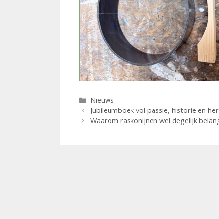
Categorieën
Nieuws
Jubileumboek vol passie, historie en he
Waarom raskonijnen wel degelijk belangr