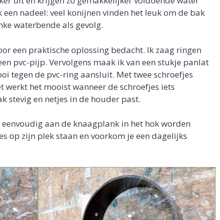
ker uit en krijgen zo gemakkelijker voldoende water
 een nadeel: veel konijnen vinden het leuk om de bak
inke waterbende als gevolg.
or een praktische oplossing bedacht. Ik zaag ringen
een pvc-pijp. Vervolgens maak ik van een stukje panlat
oi tegen de pvc-ring aansluit. Met twee schroefjes
et werkt het mooist wanneer de schroefjes iets
 stevig en netjes in de houder past.
a eenvoudig aan de knaagplank in het hok worden
jes op zijn plek staan en voorkom je een dagelijks