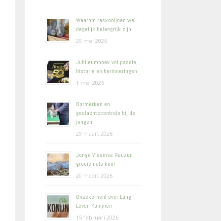
Waarom raskonijnen wel
degelijk belangrijk zijn
29 mei 2026
Jubileumboek vol passie,
historie en herinneringen
1 mei 2026
Oormerken en
geslachtscontrole bij de
jongen
29 maart 2026
Jonge Vlaamse Reuzen
groeien als kool
20 maart 2026
Onzekerheid over Lang
Leven Konijnen
15 februari 2026