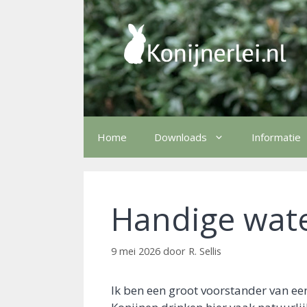
Ga
naar
de
inhoud
Home
Downloads
Informatie
Handige wat
9 mei 2026
door
R. Sellis
Ik ben een groot voorstander van een