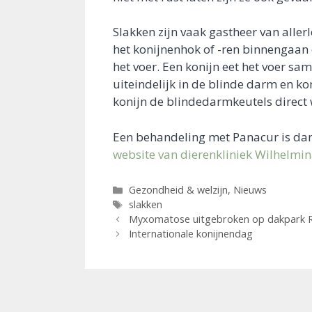
Slakken zijn vaak gastheer van aller
het konijnenhok of -ren binnengaan 
het voer. Een konijn eet het voer sa
uiteindelijk in de blinde darm en k
konijn de blindedarmkeutels direct w
Een behandeling met Panacur is dan
website van dierenkliniek Wilhelmi
Categorieën
Gezondheid & welzijn
,
Nieuws
Tags
slakken
Myxomatose uitgebroken op dakpark 
Internationale konijnendag