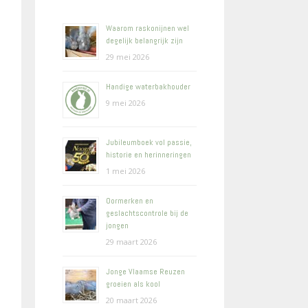
Waarom raskonijnen wel
degelijk belangrijk zijn
29 mei 2026
Handige waterbakhouder
9 mei 2026
Jubileumboek vol passie,
historie en herinneringen
1 mei 2026
Oormerken en
geslachtscontrole bij de
jongen
29 maart 2026
Jonge Vlaamse Reuzen
groeien als kool
20 maart 2026