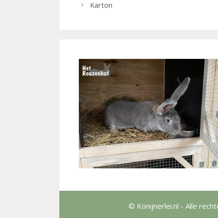
Karton
© Konijnerlei.nl - Alle r