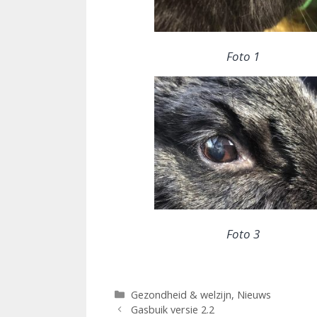
Foto 1
Foto 3
Categorieën
Gezondheid & welzijn
,
Nieuws
Gasbuik versie 2.2