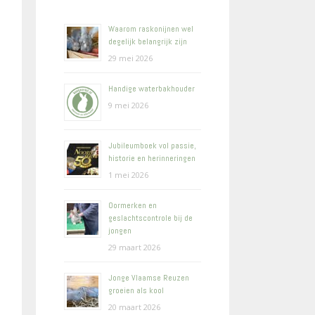
Waarom raskonijnen wel
degelijk belangrijk zijn
29 mei 2026
Handige waterbakhouder
9 mei 2026
Jubileumboek vol passie,
historie en herinneringen
1 mei 2026
Oormerken en
geslachtscontrole bij de
jongen
29 maart 2026
Jonge Vlaamse Reuzen
groeien als kool
20 maart 2026