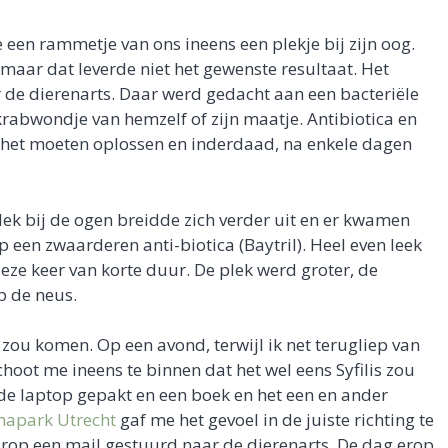
een rammetje van ons ineens een plekje bij zijn oog.
, maar dat leverde niet het gewenste resultaat. Het
 de dierenarts. Daar werd gedacht aan een bacteriële
krabwondje van hemzelf of zijn maatje. Antibiotica en
ou het moeten oplossen en inderdaad, na enkele dagen
lek bij de ogen breidde zich verder uit en er kwamen
 een zwaarderen anti-biotica (Baytril). Heel even leek
eze keer van korte duur. De plek werd groter, de
p de neus.
d zou komen. Op een avond, terwijl ik net terugliep van
hoot me ineens te binnen dat het wel eens Syfilis zou
de laptop gepakt en een boek en het een en ander
napark Utrecht
gaf me het gevoel in de juiste richting te
arop een mail gestuurd naar de dierenarts. De dag erop