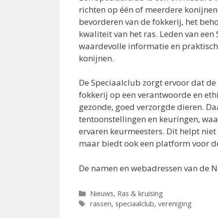
richten op één of meerdere konijnenr
bevorderen van de fokkerij, het be
kwaliteit van het ras. Leden van ee
waardevolle informatie en praktisch
konijnen.
De Speciaalclub zorgt ervoor dat de
fokkerij op een verantwoorde en eth
gezonde, goed verzorgde dieren. Da
tentoonstellingen en keuringen, wa
ervaren keurmeesters. Dit helpt niet 
maar biedt ook een platform voor de
De namen en webadressen van de Ne
Categorieën
Nieuws
,
Ras & kruising
Tags
rassen
,
speciaalclub
,
vereniging