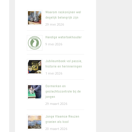
Waarom raskonijnen wel
degelijk belangrijk zijn
29 mei 2026
Handige waterbakhouder
9 mei 2026
Jubileumboek vol passie,
historie en herinneringen
1 mei 2026
Oormerken en
geslachtscontrole bij de
jongen
29 maart 2026
Jonge Vlaamse Reuzen
groeien als kool
20 maart 2026