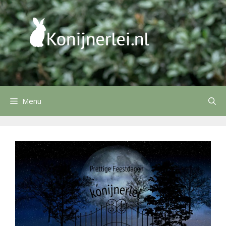
Ga
naar
de
inhoud
Menu