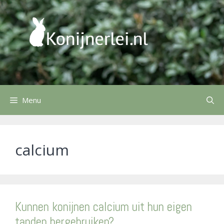
Ga
naar
de
inhoud
Menu
calcium
Kunnen konijnen calcium uit hun eigen
tanden hergebruiken?