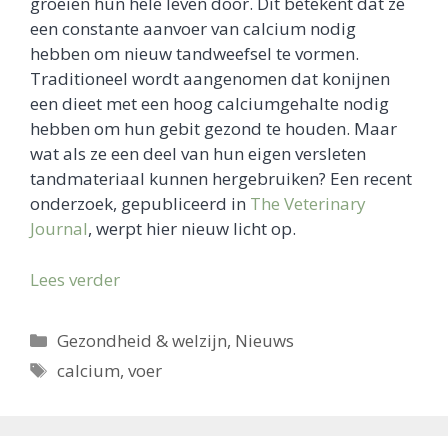
groeien hun hele leven door. Dit betekent dat ze
een constante aanvoer van calcium nodig
hebben om nieuw tandweefsel te vormen.
Traditioneel wordt aangenomen dat konijnen
een dieet met een hoog calciumgehalte nodig
hebben om hun gebit gezond te houden. Maar
wat als ze een deel van hun eigen versleten
tandmateriaal kunnen hergebruiken? Een recent
onderzoek, gepubliceerd in
The Veterinary
Journal
, werpt hier nieuw licht op.
Lees verder
Categorieën
Gezondheid & welzijn
,
Nieuws
Tags
calcium
,
voer