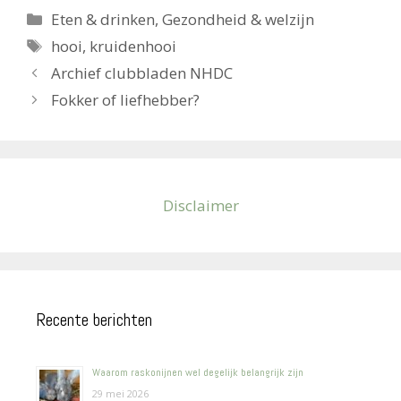
Categorieën
Eten & drinken
,
Gezondheid & welzijn
Tags
hooi
,
kruidenhooi
Archief clubbladen NHDC
Fokker of liefhebber?
Disclaimer
Recente berichten
Waarom raskonijnen wel degelijk belangrijk zijn
29 mei 2026