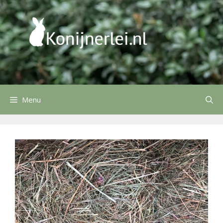
Ga
naar
de
inhoud
Menu