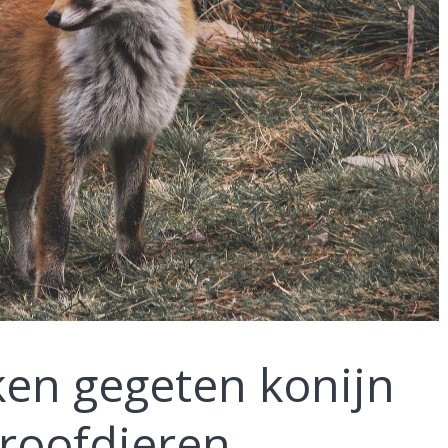
ken gegeten konijn
 roofdieren