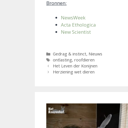
Bronnen:
NewsWeek
Acta Ethologica
New Scientist
Categorieën
Gedrag & instinct
,
Nieuws
Tags
ontlasting
,
roofdieren
Het Leven der Konijnen
Herziening wet dieren