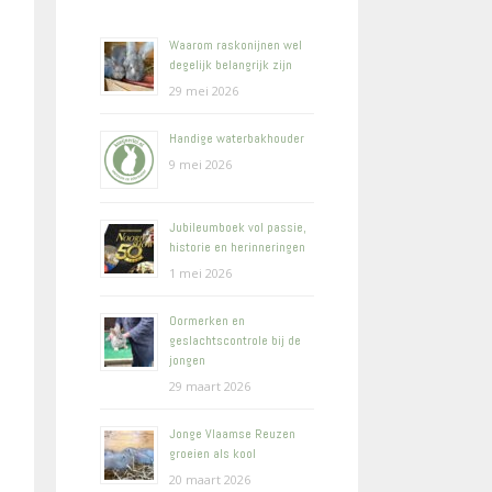
Waarom raskonijnen wel
degelijk belangrijk zijn
29 mei 2026
Handige waterbakhouder
9 mei 2026
Jubileumboek vol passie,
historie en herinneringen
1 mei 2026
Oormerken en
geslachtscontrole bij de
jongen
29 maart 2026
Jonge Vlaamse Reuzen
groeien als kool
20 maart 2026