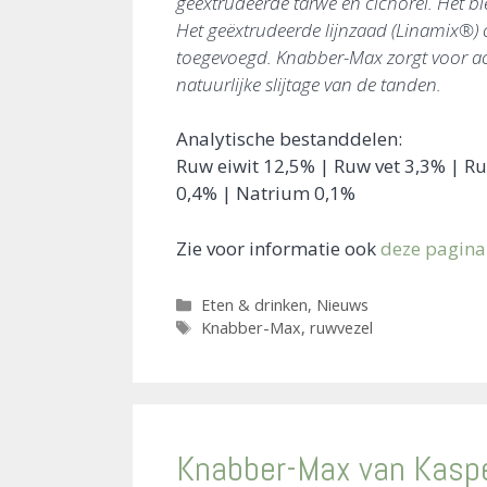
geëxtrudeerde tarwe en cichorei. Het bie
Het geëxtrudeerde lijnzaad (Linamix®) 
toegevoegd. Knabber-Max zorgt voor activ
natuurlijke slijtage van de tanden.
Analytische bestanddelen:
Ruw eiwit 12,5% | Ruw vet 3,3% | Ru
0,4% | Natrium 0,1%
Zie voor informatie ook
deze pagina
Categorieën
Eten & drinken
,
Nieuws
Tags
Knabber-Max
,
ruwvezel
Knabber-Max van Kasp