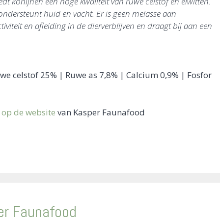
dt konijnen een hoge kwaliteit van ruwe celstof en eiwitten.
ondersteunt huid en vacht. Er is geen melasse aan
iteit en afleiding in de dierverblijven en draagt bij aan een
we celstof 25% | Ruwe as 7,8% | Calcium 0,9% | Fosfor
 op de website
van Kasper Faunafood
er Faunafood