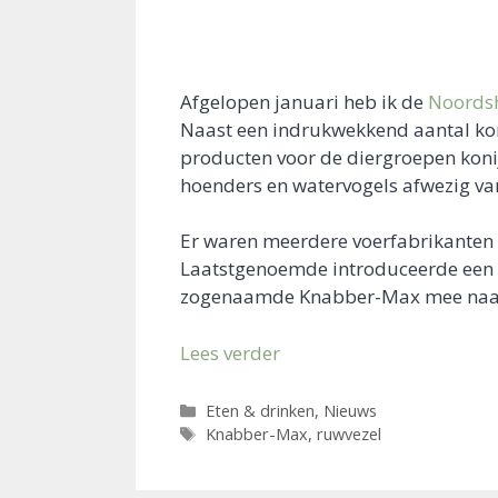
Afgelopen januari heb ik de
Noords
Naast een indrukwekkend aantal ko
producten voor de diergroepen konij
hoenders en watervogels afwezig va
Er waren meerdere voerfabrikante
Laatstgenoemde introduceerde een n
zogenaamde Knabber-Max mee naar 
Lees verder
Categorieën
Eten & drinken
,
Nieuws
Tags
Knabber-Max
,
ruwvezel