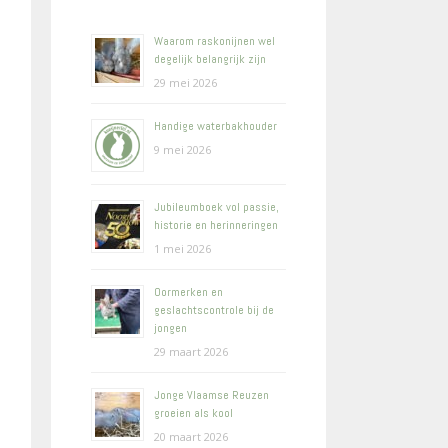
Waarom raskonijnen wel
degelijk belangrijk zijn
29 mei 2026
Handige waterbakhouder
9 mei 2026
Jubileumboek vol passie,
historie en herinneringen
1 mei 2026
Oormerken en
geslachtscontrole bij de
jongen
29 maart 2026
Jonge Vlaamse Reuzen
groeien als kool
20 maart 2026